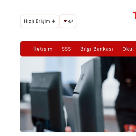
AR
Hızlı Erişim
TR
EN
AR
İletişim
SSS
Bilgi Bankası
Okul