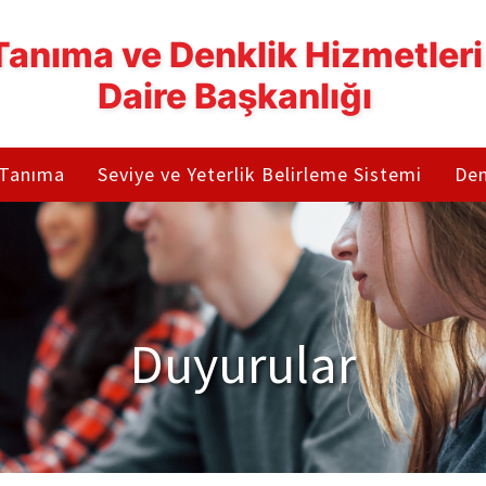
Tanıma ve Denklik Hizmetleri
Daire Başkanlığı
 Tanıma
Seviye ve Yeterlik Belirleme Sistemi
Den
Duyurular